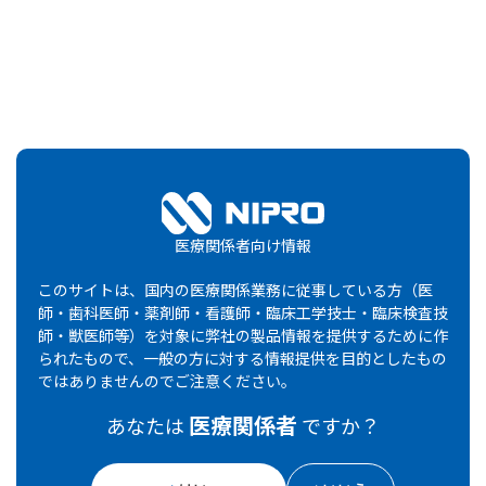
検索
「腎・泌尿器関連」
の検索結果
患者さん向け資材
医療関係者向け情報
このサイトは、国内の医療関係業務に従事している方（医
疾患解説資材
師・歯科医師・薬剤師・看護師・臨床工学技士・臨床検査技
師・獣医師等）を対象に弊社の製品情報を提供するために作
領域
領域
資材画像
資材画像
資材名
資材名
仕
仕
られたもので、一般の方に対する情報提供を目的としたもの
ではありませんのでご注意ください。
ジェネリックぷらすシリーズ
抜き刷り冊子
B5判・冊
腎・泌尿器関
医療関係者
前立腺肥大症 ~トイレのトラ
あなたは
ですか？
連
12ページ
ブル正しい治療で快適な生活
を~