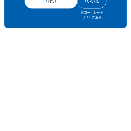
はい
いいえ
A4判・両
尿酸値が気になる方へ
綴/束
腎・泌尿器関
連
※コーポレート
−食生活改善のポイント−
カラー
サイトに遷移
20ページ
腎不全の患者さんが悩むかゆ
生活習慣病
関連(代謝・
みの対処法
B5判・冊
循環器系)
（ナルフラフィン製剤関連資
12ページ
腎・泌尿器関
連
材）
服薬指導資材
領域
領域
資材画像
資材画像
資材名
資材名
仕
仕
ナフトピジルOD錠「ニプ
A6判・両
腎・泌尿器関
ロ」をお飲みになる患者さん
(14.8cm×
連
へ
8ページ
B6判(両面
ソリフェナシンコハク酸塩O
り/束
腎・泌尿器関
D錠「ニプロ」を服用される
連
(18.2cm×
患者さんへ
20ページ