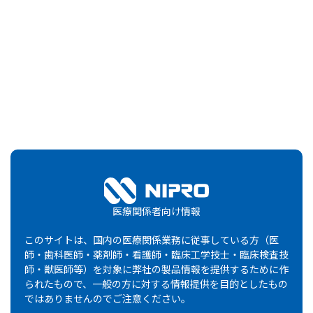
検索
「消化器関連」
の検索結果
患者さん向け資材
疾患解説資材
医療関係者向け情報
領域
領域
資材画像
資材画像
資材名
資材名
仕
仕
このサイトは、国内の医療関係業務に従事している方（医
すっきり解消！胃の悩み 胸
B5判・冊
師・歯科医師・薬剤師・看護師・臨床工学技士・臨床検査技
消化器関連
やけ
（内容4
師・獣医師等）を対象に弊社の製品情報を提供するために作
（NHK『きょうの健康2022
その他
8ページ
年11月号』抜刷）
られたもので、一般の方に対する情報提供を目的としたもの
ではありませんのでご注意ください。
胃食道逆流症と診断されたあ