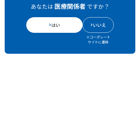
なたへ
医療関係者
消化器関連
Ａ5判・2
あなたは
ですか？
（胸やけ・呑酸・食道炎）
4ページ
その他
【監修】川西市立総合医療セ
ンター 総長 三輪洋人 先生
はい
いいえ
消化性潰瘍と診断されたあな
消化器関連
たへ
Ａ5判・2
※コーポレート
【監修】川西市立総合医療セ
4ページ
その他
サイトに遷移
ンター 総長 三輪洋人 先生
非ステロイド性抗炎症薬や低
用量アスピリンを長期処方さ
消化器関連
Ａ5判・2
れているあなたへ
4ページ
その他
【監修】川西市立総合医療セ
ンター 総長 三輪洋人 先生
ピロリ菌感染陽性と診断され
消化器関連
たあなたへ
Ａ5判・2
【監修】川西市立総合医療セ
4ページ
その他
ンター 総長 三輪洋人 先生
お薬で起きる消化性潰瘍につ
消化器関連
いて（胃潰瘍・十二指腸潰
Ａ5判（内
中枢神経・末
瘍）
ジ）
梢神経関連
【監修】川西市立総合医療セ
8ページ
その他
ンター 総長 三輪洋人 先生